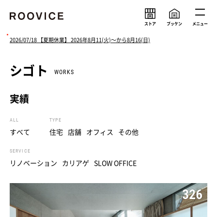
ストア
ブッケン
メニュー
2026/07/18 【夏期休業】 2026年8月11(火)〜から8月16(日)
シゴト
ルーヴィスの考え
メンバー
WORKS
会社情報
求人情報
実績
ニュース
ALL
TYPE
すべて
住宅
店舗
オフィス
その他
SERVICE
リノベーション
カリアゲ
SLOW OFFICE
326