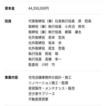
資本金
44,350,000円
役員
代表取締役（兼）社長執行役員 原 稔英
取締役（兼）執行役員 小井沼 修司
取締役（兼）執行役員 都築 謙太
社外取締役 若命 宏尚
社外取締役 坂本 歩
社外取締役 若生 哲哉
執行役員 熊坂 萌
執行役員 高橋 幸一
監査役 川村 巧
事業内容
住宅店舗事務所の設計・施工
リノベーション施工・監理
家具製作・メンテナンス・販売
空き家サブリース
不動産賃貸業