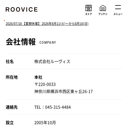
ストア
ブッケン
メニュー
2026/07/18 【夏期休業】 2026年8月11(火)〜から8月16(日)
会社情報
ルーヴィスの考え
メンバー
COMPANY
会社情報
求人情報
社名
株式会社ルーヴィス
ニュース
所在地
本社
〒220-0033
神奈川県横浜市西区東ヶ丘26-17
連絡先
TEL：045-315-4484
設立
2005年10月