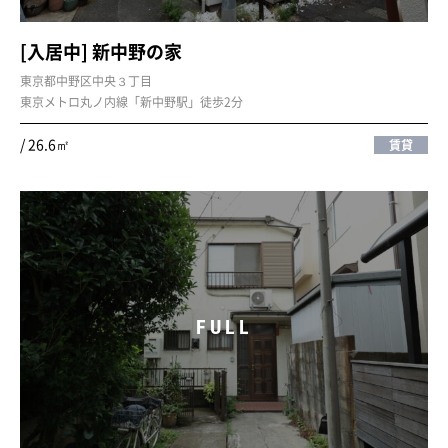
[入居中] 新中野の家
東京都中野区中央３丁目
東京メトロ丸ノ内線「新中野駅」徒歩2分
/ 26.6㎡
賃貸
FULL