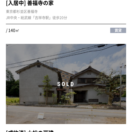
[入居中] 善福寺の家
東京都杉並区善福寺
JR中央・総武線「吉祥寺駅」徒歩20分
/ 140㎡
賃貸
SOLD