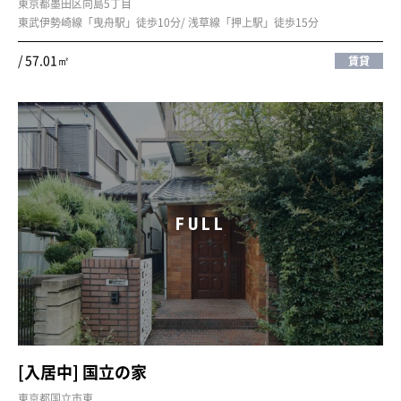
東京都墨田区向島5丁目
東武伊勢崎線「曳舟駅」徒歩10分/ 浅草線「押上駅」徒歩15分
/ 57.01㎡
賃貸
FULL
[入居中] 国立の家
東京都国立市東