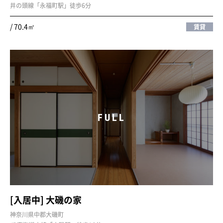
井の頭線「永福町駅」徒歩6分
/ 70.4㎡
賃貸
FULL
[入居中] 大磯の家
神奈川県中郡大磯町