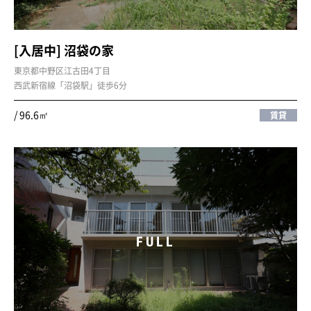
[入居中] 沼袋の家
東京都中野区江古田4丁目
西武新宿線「沼袋駅」徒歩6分
/ 96.6㎡
賃貸
FULL