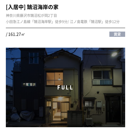
[入居中] 鵠沼海岸の家
神奈川県藤沢市鵠沼松が岡2丁目
小田急江ノ島線「鵠沼海岸駅」徒歩9分/ 江ノ島電鉄「鵠沼駅」徒歩12分
/ 161.27㎡
賃貸
FULL