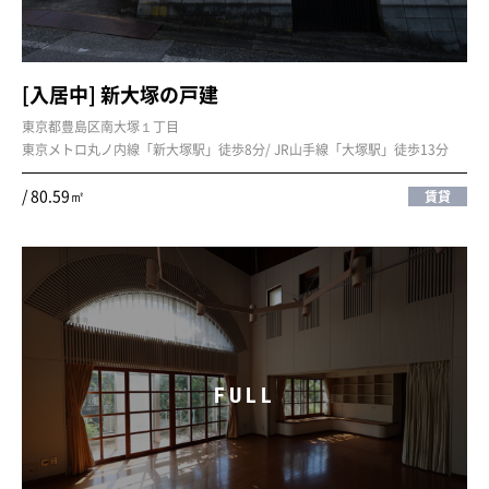
[入居中] 新大塚の戸建
東京都豊島区南大塚１丁目
東京メトロ丸ノ内線「新大塚駅」徒歩8分/ JR山手線「大塚駅」徒歩13分
/ 80.59㎡
賃貸
FULL