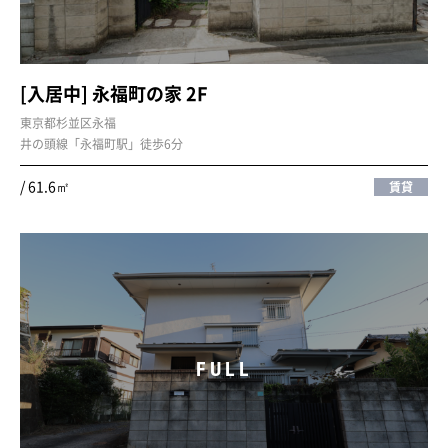
[入居中] 永福町の家 2F
東京都杉並区永福
井の頭線「永福町駅」徒歩6分
/ 61.6㎡
賃貸
FULL