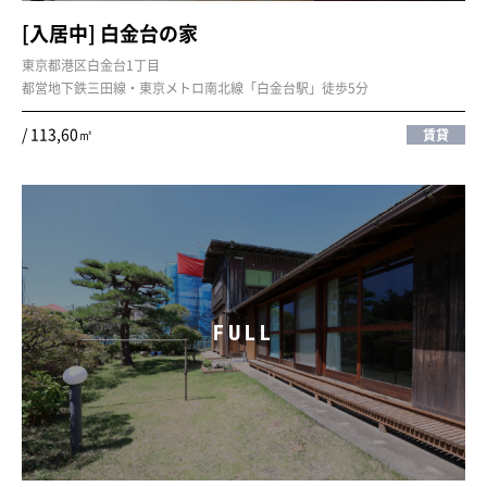
[入居中] 白金台の家
東京都港区白金台1丁目
都営地下鉄三田線・東京メトロ南北線「白金台駅」徒歩5分
/ 113,60㎡
賃貸
FULL