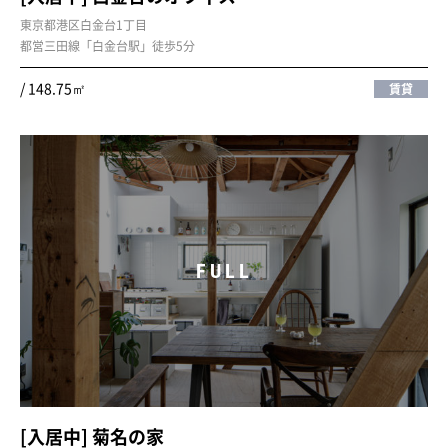
東京都港区白金台1丁目
都営三田線「白金台駅」徒歩5分
/ 148.75㎡
賃貸
FULL
[入居中] 菊名の家