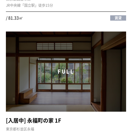
JR中央線「国立駅」徒歩15分
/ 81.33㎡
賃貸
FULL
[入居中] 永福町の家 1F
東京都杉並区永福