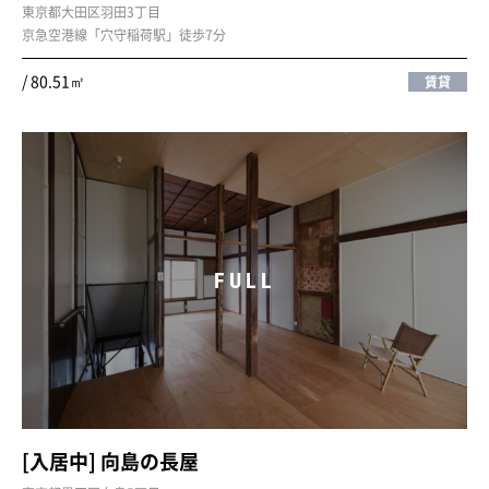
東京都大田区羽田3丁目
京急空港線「穴守稲荷駅」徒歩7分
/ 80.51㎡
賃貸
FULL
[入居中] 向島の長屋