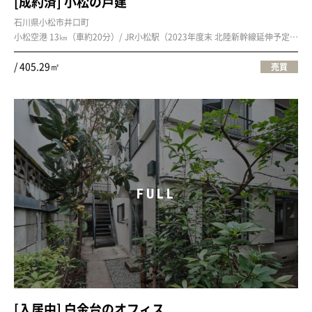
[成約済] 小松の戸建
石川県小松市井口町
小松空港 13㎞（車約20分）/ JR小松駅（2023年度末 北陸新幹線延伸予定） 10㎞（車約17分）
/ 405.29㎡
売買
FULL
[入居中] 白金台のオフィス