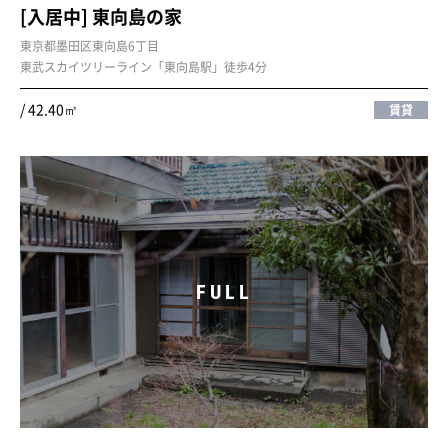
[入居中] 東向島の家
東京都墨田区東向島6丁目
東武スカイツリーライン「東向島駅」徒歩4分
/ 42.40㎡
賃貸
FULL