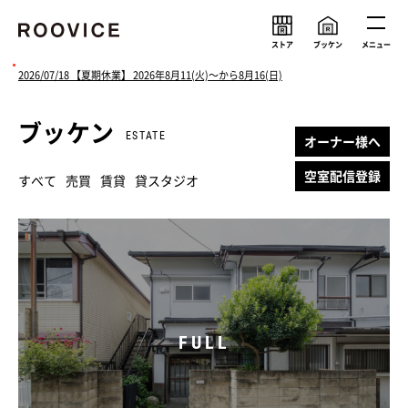
ストア
ブッケン
メニュー
2026/07/18 【夏期休業】 2026年8月11(火)〜から8月16(日)
ブッケン
ルーヴィスの考え
メンバー
ESTATE
オーナー様へ
会社情報
求人情報
空室配信登録
すべて
売買
賃貸
貸スタジオ
ニュース
FULL