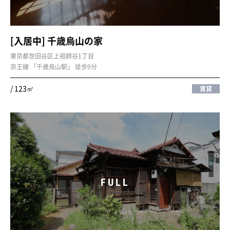
[入居中] 千歳烏山の家
東京都世田谷区上祖師谷1丁目
京王線 「千歳烏山駅」 徒歩9分
/ 123㎡
賃貸
FULL