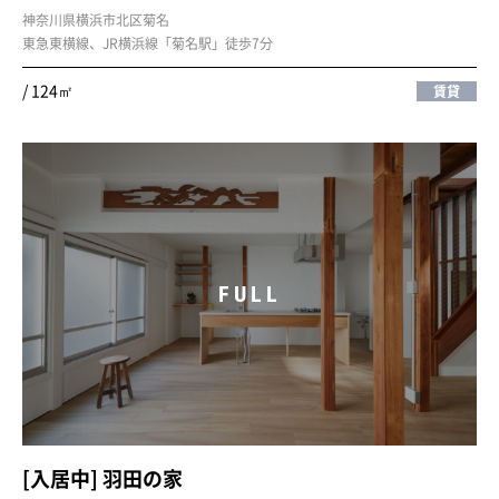
神奈川県横浜市北区菊名
東急東横線、JR横浜線「菊名駅」徒歩7分
/ 124㎡
賃貸
FULL
[入居中] 羽田の家