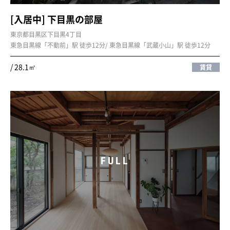
[入居中] 下目黒の部屋
東京都目黒区下目黒4丁目
東急目黒線「不動前」駅 徒歩12分/ 東急目黒線「武蔵小山」駅 徒歩12分
/ 28.1㎡
賃貸
FULL