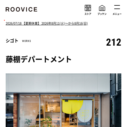
ストア
ブッケン
メニュー
2026/07/18 【夏期休業】 2026年8月11(火)〜から8月16(日)
212
シゴト
WORKS
ルーヴィスの考え
メンバー
会社情報
求人情報
藤棚デパートメント
ニュース