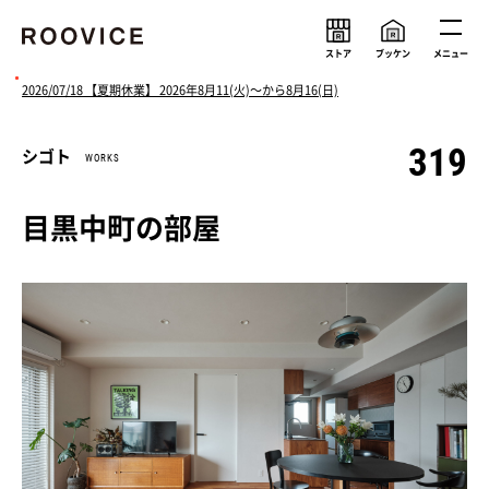
ストア
ブッケン
メニュー
2026/07/18 【夏期休業】 2026年8月11(火)〜から8月16(日)
319
シゴト
WORKS
ルーヴィスの考え
メンバー
会社情報
求人情報
目黒中町の部屋
ニュース