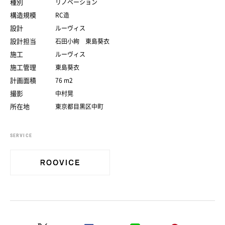
種別
リノベーション
構造規模
RC造
設計
ルーヴィス
設計担当
石田小絢 東島葵衣
施工
ルーヴィス
施工管理
東島葵衣
計画面積
76 m2
撮影
中村晃
所在地
東京都目黒区中町
SERVICE