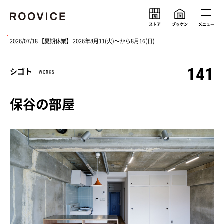
ストア
ブッケン
メニュー
2026/07/18 【夏期休業】 2026年8月11(火)〜から8月16(日)
141
シゴト
WORKS
ルーヴィスの考え
メンバー
会社情報
求人情報
保谷の部屋
ニュース