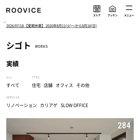
ストア
ブッケン
メニュー
2026/07/18 【夏期休業】 2026年8月11(火)〜から8月16(日)
シゴト
ルーヴィスの考え
メンバー
WORKS
会社情報
求人情報
実績
ニュース
ALL
TYPE
すべて
住宅
店舗
オフィス
その他
SERVICE
リノベーション
カリアゲ
SLOW OFFICE
284