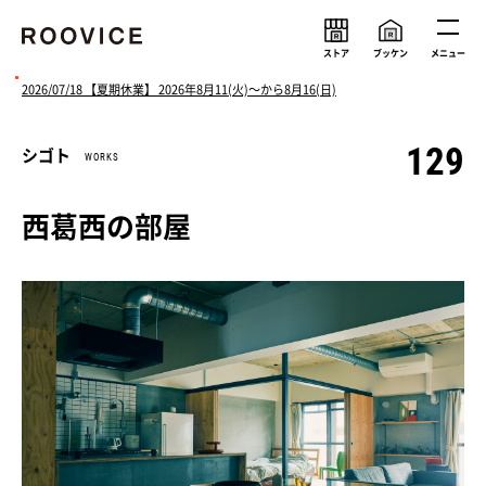
ストア
ブッケン
メニュー
2026/07/18 【夏期休業】 2026年8月11(火)〜から8月16(日)
129
シゴト
WORKS
ルーヴィスの考え
メンバー
会社情報
求人情報
西葛西の部屋
ニュース