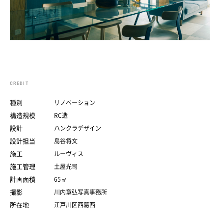
CREDIT
種別
リノベーション
構造規模
RC造
設計
ハンクラデザイン
設計担当
島谷将文
施工
ルーヴィス
施工管理
土屋光司
計画面積
65㎡
撮影
川内章弘写真事務所
所在地
江戸川区西葛西